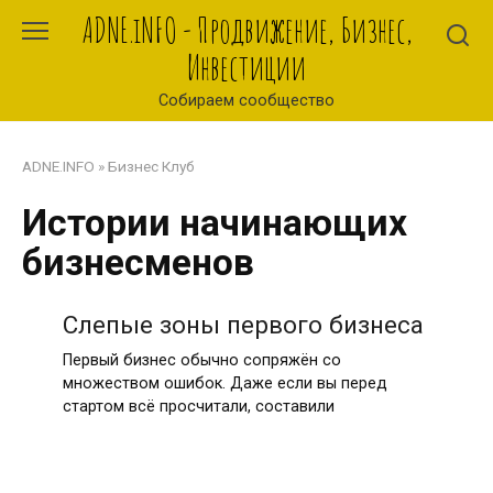
Перейти
ADNE.iNFO - Продвижение, Бизнес,
к
Инвестиции
контенту
Собираем сообщество
ADNE.INFO
»
Бизнес Клуб
Истории начинающих
бизнесменов
Слепые зоны первого бизнеса
Первый бизнес обычно сопряжён со
множеством ошибок. Даже если вы перед
стартом всё просчитали, составили