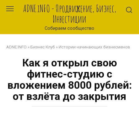
Перейти
ADNE.iNFO - Продвижение, Бизнес,
к
Инвестиции
контенту
Собираем сообщество
ADNE.INFO
»
Бизнес Клуб
»
Истории начинающих бизнесменов
Как я открыл свою
фитнес-студию с
вложением 8000 рублей:
от взлёта до закрытия