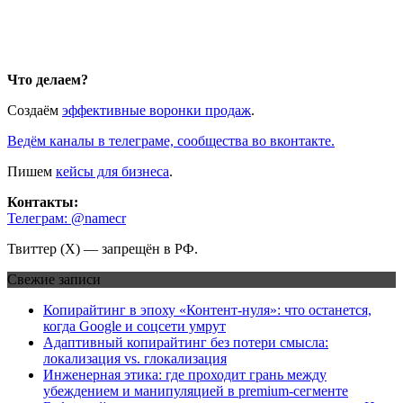
Что делаем?
Создаём
эффективные воронки продаж
.
Ведём каналы в телеграме, сообщества во вконтакте.
Пишем
кейсы для бизнеса
.
Контакты:
Телеграм: @namecr
Твиттер (Х) — запрещён в РФ.
Свежие записи
Копирайтинг в эпоху «Контент-нуля»: что останется,
когда Google и соцсети умрут
Адаптивный копирайтинг без потери смысла:
локализация vs. глокализация
Инженерная этика: где проходит грань между
убеждением и манипуляцией в premium-сегменте