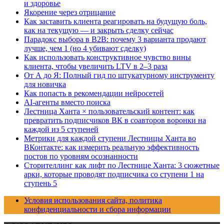
и здоровье
Якорение через отрицание
Как заставить клиента реагировать на будущую боль,
как на текущую — и закрыть сделку сейчас
Парадокс выбора в B2B: почему 3 варианта продают
лучше, чем 1 (но 4 убивают сделку)
Как использовать конструктивное чувство вины
клиента, чтобы увеличить LTV в 2–3 раза
От А до Я: Полный гид по штукатурному инструменту
для новичка
Как попасть в рекомендации нейросетей
AI-агенты вместо поиска
Лестница Ханта × пользовательский контент: как
превратить подписчиков ВК в соавторов воронки на
каждой из 5 ступеней
Метрики для каждой ступени Лестницы Ханта во
ВКонтакте: как измерить реальную эффективность
постов по уровням осознанности
Сторителлинг как лифт по Лестнице Ханта: 3 сюжетные
арки, которые проводят подписчика со ступени 1 на
ступень 5
Условия использования сайта, политика
конфиденциальности и сбора информации