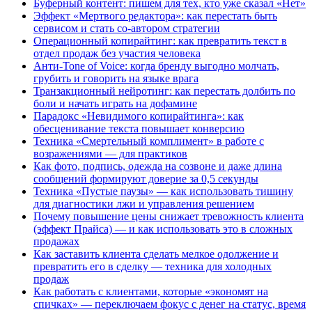
Буферный контент: пишем для тех, кто уже сказал «Нет»
Эффект «Мертвого редактора»: как перестать быть
сервисом и стать со-автором стратегии
Операционный копирайтинг: как превратить текст в
отдел продаж без участия человека
Анти-Tone of Voice: когда бренду выгодно молчать,
грубить и говорить на языке врага
Транзакционный нейротинг: как перестать долбить по
боли и начать играть на дофамине
Парадокс «Невидимого копирайтинга»: как
обесценивание текста повышает конверсию
Техника «Смертельный комплимент» в работе с
возражениями — для практиков
Как фото, подпись, одежда на созвоне и даже длина
сообщений формируют доверие за 0,5 секунды
Техника «Пустые паузы» — как использовать тишину
для диагностики лжи и управления решением
Почему повышение цены снижает тревожность клиента
(эффект Прайса) — и как использовать это в сложных
продажах
Как заставить клиента сделать мелкое одолжение и
превратить его в сделку — техника для холодных
продаж
Как работать с клиентами, которые «экономят на
спичках» — переключаем фокус с денег на статус, время