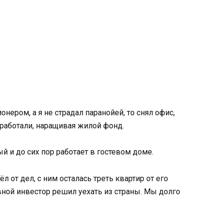
нером, а я не страдал паранойей, то снял офис,
оработали, наращивая жилой фонд.
й и до сих пор работает в гостевом доме.
л от дел, с ним осталась треть квартир от его
вной инвестор решил уехать из страны. Мы долго