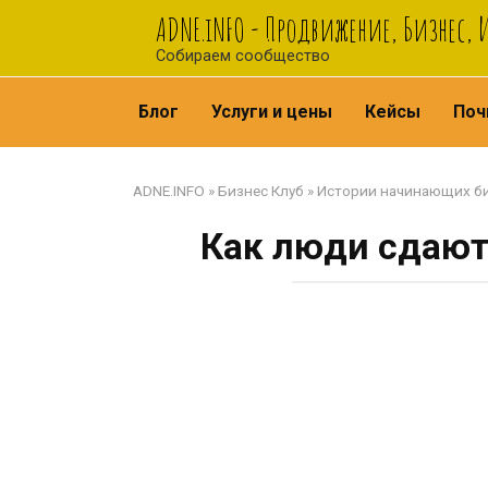
Перейти
ADNE.iNFO - Продвижение, Бизнес,
к
Собираем сообщество
контенту
Блог
Услуги и цены
Кейсы
Поч
ADNE.INFO
»
Бизнес Клуб
»
Истории начинающих б
Как люди сдают