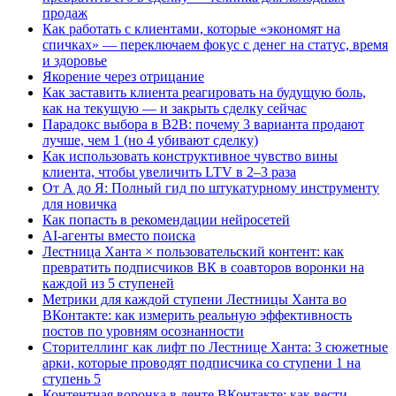
продаж
Как работать с клиентами, которые «экономят на
спичках» — переключаем фокус с денег на статус, время
и здоровье
Якорение через отрицание
Как заставить клиента реагировать на будущую боль,
как на текущую — и закрыть сделку сейчас
Парадокс выбора в B2B: почему 3 варианта продают
лучше, чем 1 (но 4 убивают сделку)
Как использовать конструктивное чувство вины
клиента, чтобы увеличить LTV в 2–3 раза
От А до Я: Полный гид по штукатурному инструменту
для новичка
Как попасть в рекомендации нейросетей
AI-агенты вместо поиска
Лестница Ханта × пользовательский контент: как
превратить подписчиков ВК в соавторов воронки на
каждой из 5 ступеней
Метрики для каждой ступени Лестницы Ханта во
ВКонтакте: как измерить реальную эффективность
постов по уровням осознанности
Сторителлинг как лифт по Лестнице Ханта: 3 сюжетные
арки, которые проводят подписчика со ступени 1 на
ступень 5
Контентная воронка в ленте ВКонтакте: как вести