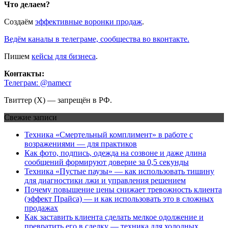
Что делаем?
Создаём
эффективные воронки продаж
.
Ведём каналы в телеграме, сообщества во вконтакте.
Пишем
кейсы для бизнеса
.
Контакты:
Телеграм: @namecr
Твиттер (Х) — запрещён в РФ.
Свежие записи
Техника «Смертельный комплимент» в работе с
возражениями — для практиков
Как фото, подпись, одежда на созвоне и даже длина
сообщений формируют доверие за 0,5 секунды
Техника «Пустые паузы» — как использовать тишину
для диагностики лжи и управления решением
Почему повышение цены снижает тревожность клиента
(эффект Прайса) — и как использовать это в сложных
продажах
Как заставить клиента сделать мелкое одолжение и
превратить его в сделку — техника для холодных