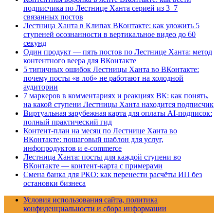
подписчика по Лестнице Ханта серией из 3–7
связанных постов
Лестница Ханта в Клипах ВКонтакте: как уложить 5
ступеней осознанности в вертикальное видео до 60
секунд
Один продукт — пять постов по Лестнице Ханта: метод
контентного веера для ВКонтакте
5 типичных ошибок Лестницы Ханта во ВКонтакте:
почему посты «в лоб» не работают на холодной
аудитории
7 маркеров в комментариях и реакциях ВК: как понять,
на какой ступени Лестницы Ханта находится подписчик
Виртуальная зарубежная карта для оплаты AI-подписок:
полный практический гид
Контент-план на месяц по Лестнице Ханта во
ВКонтакте: пошаговый шаблон для услуг,
инфопродуктов и e-commerce
Лестница Ханта: посты для каждой ступени во
ВКонтакте — контент-карта с примерами
Смена банка для РКО: как перенести расчёты ИП без
остановки бизнеса
Условия использования сайта, политика
конфиденциальности и сбора информации