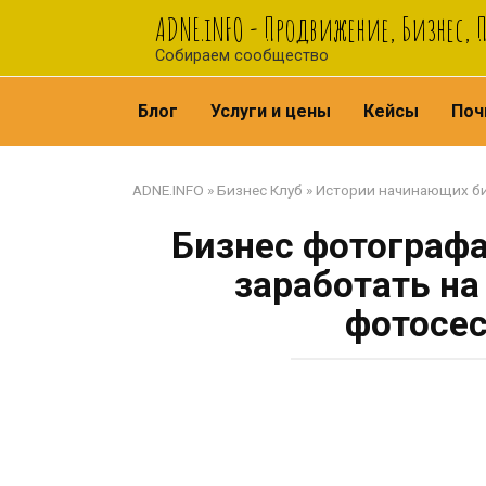
Перейти
ADNE.iNFO - Продвижение, Бизнес, 
к
Собираем сообщество
контенту
Блог
Услуги и цены
Кейсы
Поч
ADNE.INFO
»
Бизнес Клуб
»
Истории начинающих б
Бизнес фотографа
заработать на
фотосес