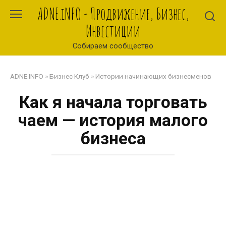
Перейти
ADNE.iNFO - Продвижение, Бизнес,
к
Инвестиции
контенту
Собираем сообщество
ADNE.INFO
»
Бизнес Клуб
»
Истории начинающих бизнесменов
Как я начала торговать
чаем — история малого
бизнеса