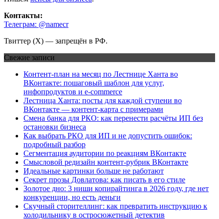
Контакты:
Телеграм: @namecr
Твиттер (Х) — запрещён в РФ.
Свежие записи
Контент-план на месяц по Лестнице Ханта во
ВКонтакте: пошаговый шаблон для услуг,
инфопродуктов и e-commerce
Лестница Ханта: посты для каждой ступени во
ВКонтакте — контент-карта с примерами
Смена банка для РКО: как перенести расчёты ИП без
остановки бизнеса
Как выбрать РКО для ИП и не допустить ошибок:
подробный разбор
Сегментация аудитории по реакциям ВКонтакте
Смысловой редизайн контент-рубрик ВКонтакте
Идеальные картинки больше не работают
Секрет прозы Довлатова: как писать в его стиле
Золотое дно: 3 ниши копирайтинга в 2026 году, где нет
конкуренции, но есть деньги
Скучный сторителлинг: как превратить инструкцию к
холодильнику в остросюжетный детектив