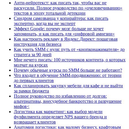
Анти-нейротекст: как писать так, чтобы вас не
раскусили. Полное руководство по «очеловечиванию»
текстов в эпоху тотальной детекции
Синдром самозванца у копирайтера: как писать
экспертно, когда вы не эксперт
Эффект Google: почему мозг больше не хочет
запоминать, и как писать для «цифровой амнезии»
Как настроить рекламу в Яндекс.Директ: пошаговая
инструкция для бизнеса
Как учить SMM с нуля: путь от «кнопконажимателя» до
стратега за 90 дней
Мне нечего писать: 100 источников контента, о которых
молчат на курсах
Почему обычные курсы по SMM больше не работают?
Что входит в обучение SMM-продвижению: от теории
до первых клиентов
Как спланировать закупку мебели для кафе и не выйти
за рамки бюджета
Полное руководство по избавлению от долгов:
альтернативы, внесудебное банкротство и разрушение
мифов<
Логистика как маркетинг: как выбор модели
фулфилмента определяет NPS вашего бренда и
возвращает клиентов
Анатомия логистики: как малому бизнесу, крафтовым