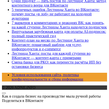
Один продукт — пять постов по Лестнице Ханта: метод
контентного веера для ВКонтакте
5 типичных ошибок Лестницы Ханта во ВКонтакте:
почему посты «в лоб» не работают на холодной
аудитории
7 маркеров в комментариях и реакциях ВК: как понять,
на какой ступени Лестницы Ханта находится подписчик
Виртуальная зарубежная карта для оплаты AI-подписок:
полный практический гид
Контент-план на месяц по Лестнице Ханта во
ВКонтакте: пошаговый шаблон для услуг,
инфопродуктов и e-commerce
Лестница Ханта: посты для каждой ступени во
ВКонтакте — контент-карта с примерами
Смена банка для РКО: как перенести расчёты ИП без
остановки бизнеса
Условия использования сайта, политика
конфиденциальности и сбора информации
© 2026 ADNE.iNFO
Как я создала бизнес на производстве мыла ручной работы
Поделиться в ВКонтакте