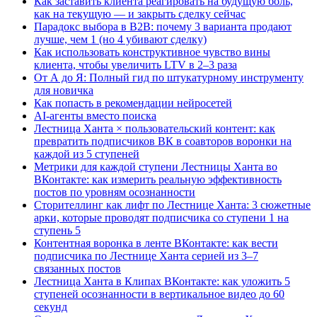
Как заставить клиента реагировать на будущую боль,
как на текущую — и закрыть сделку сейчас
Парадокс выбора в B2B: почему 3 варианта продают
лучше, чем 1 (но 4 убивают сделку)
Как использовать конструктивное чувство вины
клиента, чтобы увеличить LTV в 2–3 раза
От А до Я: Полный гид по штукатурному инструменту
для новичка
Как попасть в рекомендации нейросетей
AI-агенты вместо поиска
Лестница Ханта × пользовательский контент: как
превратить подписчиков ВК в соавторов воронки на
каждой из 5 ступеней
Метрики для каждой ступени Лестницы Ханта во
ВКонтакте: как измерить реальную эффективность
постов по уровням осознанности
Сторителлинг как лифт по Лестнице Ханта: 3 сюжетные
арки, которые проводят подписчика со ступени 1 на
ступень 5
Контентная воронка в ленте ВКонтакте: как вести
подписчика по Лестнице Ханта серией из 3–7
связанных постов
Лестница Ханта в Клипах ВКонтакте: как уложить 5
ступеней осознанности в вертикальное видео до 60
секунд