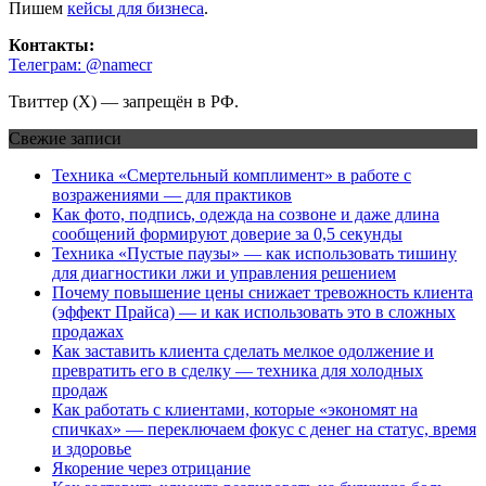
Пишем
кейсы для бизнеса
.
Контакты:
Телеграм: @namecr
Твиттер (Х) — запрещён в РФ.
Свежие записи
Техника «Смертельный комплимент» в работе с
возражениями — для практиков
Как фото, подпись, одежда на созвоне и даже длина
сообщений формируют доверие за 0,5 секунды
Техника «Пустые паузы» — как использовать тишину
для диагностики лжи и управления решением
Почему повышение цены снижает тревожность клиента
(эффект Прайса) — и как использовать это в сложных
продажах
Как заставить клиента сделать мелкое одолжение и
превратить его в сделку — техника для холодных
продаж
Как работать с клиентами, которые «экономят на
спичках» — переключаем фокус с денег на статус, время
и здоровье
Якорение через отрицание