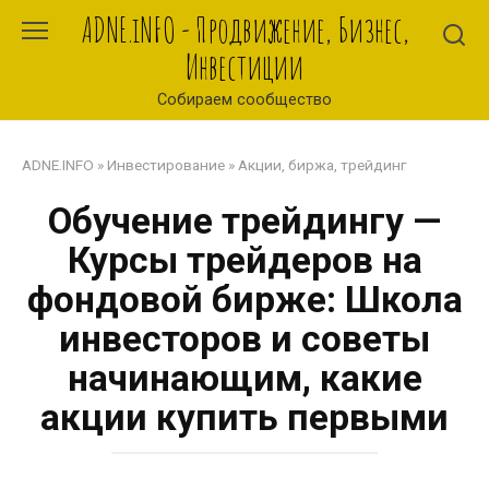
Перейти
ADNE.iNFO - Продвижение, Бизнес,
к
Инвестиции
контенту
Собираем сообщество
ADNE.INFO
»
Инвестирование
»
Акции, биржа, трейдинг
Обучение трейдингу —
Курсы трейдеров на
фондовой бирже: Школа
инвесторов и советы
начинающим, какие
акции купить первыми