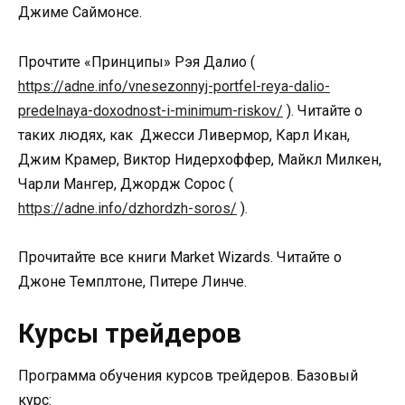
Джиме Саймонсе.
Прочтите «Принципы» Рэя Далио (
https://adne.info/vnesezonnyj-portfel-reya-dalio-
predelnaya-doxodnost-i-minimum-riskov/
). Читайте о
таких людях, как Джесси Ливермор, Карл Икан,
Джим Крамер, Виктор Нидерхоффер, Майкл Милкен,
Чарли Мангер, Джордж Сорос (
https://adne.info/dzhordzh-soros/
).
Прочитайте все книги Market Wizards. Читайте о
Джоне Темплтоне, Питере Линче.
Курсы трейдеров
Программа обучения курсов трейдеров. Базовый
курс: