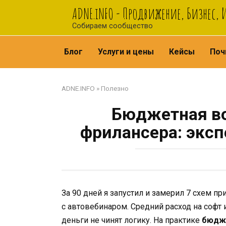
Перейти
ADNE.iNFO - Продвижение, Бизнес,
к
Собираем сообщество
контенту
Блог
Услуги и цены
Кейсы
Поч
ADNE.INFO
»
Полезно
Бюджетная в
фрилансера: эксп
За 90 дней я запустил и замерил 7 схем пр
с автовебинаром. Средний расход на софт и
деньги не чинят логику. На практике
бюдже