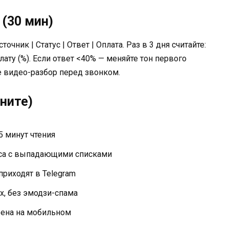
 (30 мин)
точник | Статус | Ответ | Оплата. Раз в 3 дня считайте:
плату (%). Если ответ <40% — меняйте тон первого
е видео-разбор перед звонком.
аните)
5 минут чтения
са с выпадающими списками
риходят в Telegram
х, без эмодзи-спама
рена на мобильном