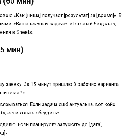
 (60 мин)
ок: «Как [ниша] получает [результат] за [время]». В
олями: «Ваша текущая задача», «Готовый бюджет»,
ния в Sheets.
45 мин)
у заявку. За 15 минут пришлю 3 рабочих варианта
ли текст?»
вязываться. Если задача ещё актуальна, вот кейс
+», если хотите обсудить»
еделю. Если планируете запускать до [дата],
ка]»