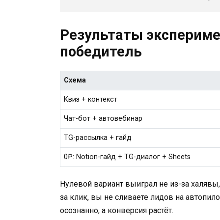
Результаты эксперимен
победитель
Схема
Квиз + контекст
Чат-бот + автовебинар
TG-рассылка + гайд
0₽: Notion-гайд + TG-диалог + Sheets
Нулевой вариант выиграл не из-за халявы,
за клик, вы не сливаете лидов на автопил
осознанно, а конверсия растёт.