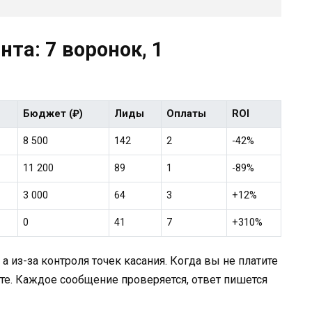
та: 7 воронок, 1
Бюджет (₽)
Лиды
Оплаты
ROI
8 500
142
2
-42%
11 200
89
1
-89%
3 000
64
3
+12%
0
41
7
+310%
 а из-за
контроля точек касания
. Когда вы не платите
оте. Каждое сообщение проверяется, ответ пишется