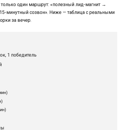
ь только один маршрут: «полезный лид-магнит →
а 15-минутный созвон». Ниже — таблица с реальными
орки за вечер.
ок, 1 победитель
й
мин)
н)
ин)
сы