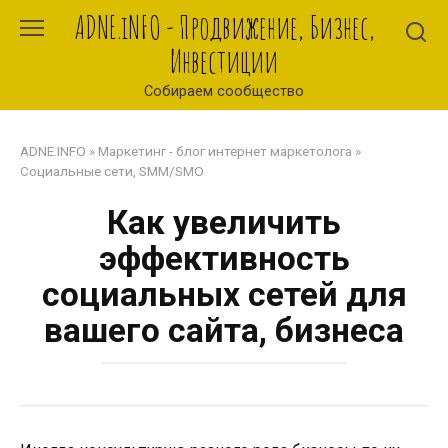
Перейти
ADNE.iNFO - Продвижение, Бизнес,
к
Инвестиции
контенту
Собираем сообщество
ADNE.INFO
»
Маркетинг - блог интернет маркетолога
»
Социальные сети, SMM/SMO
Как увеличить
эффективность
социальных сетей для
вашего сайта, бизнеса