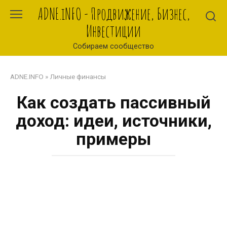
Перейти
ADNE.iNFO - Продвижение, Бизнес,
к
Инвестиции
контенту
Собираем сообщество
ADNE.INFO
»
Личные финансы
Как создать пассивный
доход: идеи, источники,
примеры