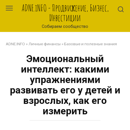
Перейти
ADNE.iNFO - Продвижение, Бизнес,
к
Инвестиции
контенту
Собираем сообщество
ADNE.INFO
»
Личные финансы
»
Базовые и полезные знания
Эмоциональный
интеллект: какими
упражнениями
развивать его у детей и
взрослых, как его
измерить