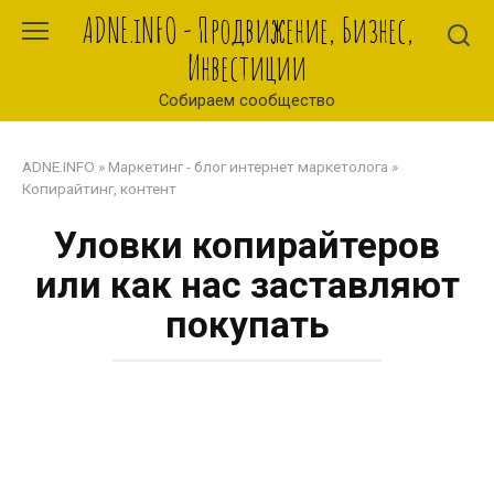
Перейти
ADNE.iNFO - Продвижение, Бизнес,
к
Инвестиции
контенту
Собираем сообщество
ADNE.INFO
»
Маркетинг - блог интернет маркетолога
»
Копирайтинг, контент
Уловки копирайтеров
или как нас заставляют
покупать