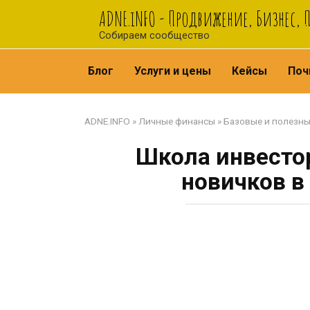
Перейти
ADNE.iNFO - Продвижение, Бизнес, 
к
Собираем сообщество
контенту
Блог
Услуги и цены
Кейсы
Поч
ADNE.INFO
»
Личные финансы
»
Базовые и полезны
Школа инвесто
новичков в