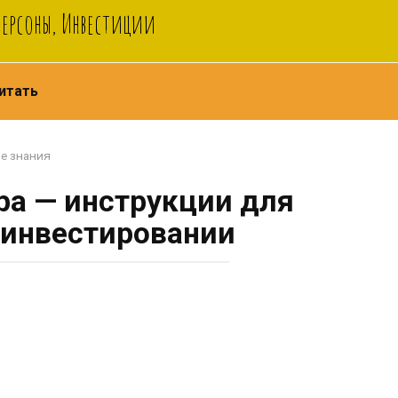
Персоны, Инвестиции
итать
е знания
ра — инструкции для
 инвестировании