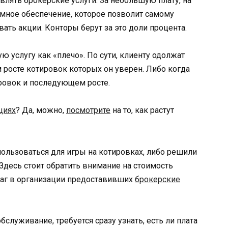
лять брокерские услуги. За небольшую плату, на
мное обеспечение, которое позволит самому
авать акции. Конторы берут за это доли процента.
 услугу как «плечо». По сути, клиенту одолжат
 росте котировок которых он уверен. Либо когда
ировок и последующем росте.
циях
? Да, можно,
посмотрите
на то, как растут
пользоваться для игры на котировках, либо решили
 Здесь стоит обратить внимание на стоимость
маг в организации предоставивших
брокерские
служивание, требуется сразу узнать, есть ли плата