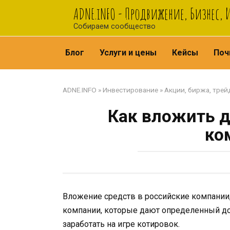
Перейти
ADNE.iNFO - Продвижение, Бизнес,
к
Собираем сообщество
контенту
Блог
Услуги и цены
Кейсы
Поч
ADNE.INFO
»
Инвестирование
»
Акции, биржа, трей
Как вложить д
ко
Вложение средств в российские компании,
компании, которые дают определенный до
заработать на игре котировок.