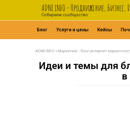
Перейти
ADNE.iNFO - Продвижение, Бизнес,
к
Собираем сообщество
контенту
Блог
Услуги и цены
Кейсы
Поч
ADNE.INFO
»
Маркетинг - блог интернет маркетолог
Идеи и темы для бл
в