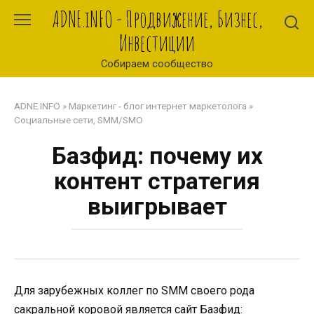
Перейти
ADNE.iNFO - Продвижение, Бизнес,
к
Инвестиции
контенту
Собираем сообщество
ADNE.INFO
»
Маркетинг - блог интернет маркетолога
»
Социальные сети, SMM/SMO
Базфид: почему их
контент стратегия
выигрывает
Для зарубежных коллег по SMM своего рода
сакральной коровой является сайт Базфид: