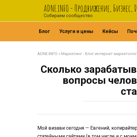
Перейти
ADNE.iNFO - Продвижение, Бизнес,
к
Собираем сообщество
контенту
Блог
Услуги и цены
Кейсы
Поч
ADNE.INFO
»
Маркетинг - блог интернет маркетолог
Сколько зарабатыв
вопросы чело
ст
Мой визави сегодня — Евгений, копирайте
статейными сайтами (в том числе и с моим