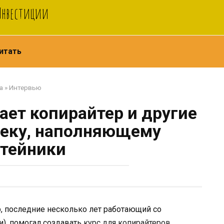
 Инвестиции
итать
а
»
Интервью
ает копирайтер и другие
веку, наполняющему
атейники
р, последние несколько лет работающий со
и), помогал создавать
курс для копирайтеров
.