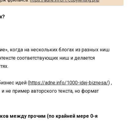
ирж фриланса:
https://adne.info/f/copywriting.php
х?
е», когда на нескольких блогах из разных ниш
онтексте соответствующих ниш и делается
тях.
изнес идей (
https://adne.info/1000-idej-biznesa/
) ,
и не пример авторского текста, но формат
ков между прочим (по крайней мере 0-я