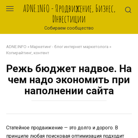
Перейти
ADNE.iNFO - Продвижение, Бизнес,
к
Инвестиции
контенту
Собираем сообщество
ADNE.INFO
»
Маркетинг - блог интернет маркетолога
»
Копирайтинг, контент
Режь бюджет надвое. На
чем надо экономить при
наполнении сайта
Статейное продвижение — это долго и дорого. В
принципе любая поисковая оптимизация подходит