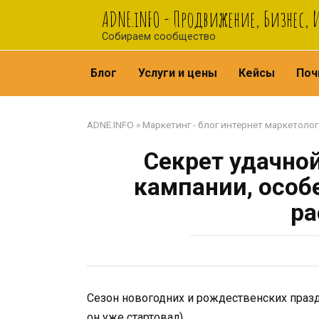
Перейти
ADNE.iNFO - Продвижение, Бизнес,
к
Собираем сообщество
контенту
Блог
Услуги и цены
Кейсы
Поч
ADNE.INFO
»
Маркетинг - блог интернет маркетолог
Секрет удачно
кампании, особ
ра
Сезон новогодних и рождественских празд
он уже стартовал).