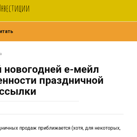
 Инвестиции
итать
а
й новогодней е-мейл
енности праздничной
ссылки
ничных продаж приближается (хотя, для некоторых,