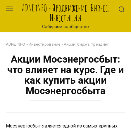
Перейти
ADNE.iNFO - Продвижение, Бизнес,
к
Инвестиции
контенту
Собираем сообщество
ADNE.INFO
»
Инвестирование
»
Акции, биржа, трейдинг
Акции Мосэнергосбыт:
что влияет на курс. Где и
как купить акции
Мосэнергосбыта
Мосэнергосбыт является одной из самых крупных