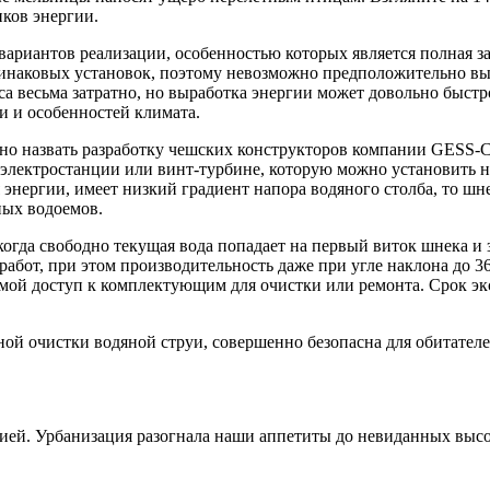
ков энергии.
ариантов реализации, особенностью которых является полная з
динаковых установок, поэтому невозможно предположительно вы
а весьма затратно, но выработка энергии может довольно быстр
и и особенностей климата.
жно назвать разработку чешских конструкторов компании GESS
оэлектростанции или винт-турбине, которую можно установить 
 энергии, имеет низкий градиент напора водяного столба, то ш
ных водоемов.
огда свободно текущая вода попадает на первый виток шнека и з
абот, при этом производительность даже при угле наклона до 36
мой доступ к комплектующим для очистки или ремонта. Срок эк
ьной очистки водяной струи, совершенно безопасна для обитател
ей. Урбанизация разогнала наши аппетиты до невиданных высот