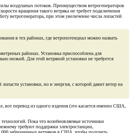
 силы воздушных потоков. Преимуществом ветрогенераторов
скорости вращения такого ветряка не требует подключения
аботу ветрогенератора, при этом увеличение числа лопастей
вания в тех районах, где ветропотенциал можно назвать
ловетреных районах. Установка приспособлена для
ьно низкий. Для этой ветряной установки не требуется
лопасти установки, но и энергия, с которой давит ветер на
е, вот перевод из одного издения (это касается именно США,
х технологий. Пока что возобновляемые источники
-прежнему требуют поддержки электростанции,
4 000 заброшенных ветряков в США, чтобы получить