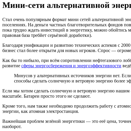
Мини-сети альтернативной энер
Стал очень популярным формат мини сетей альтернативной энер
поселениях. На деньги частных благотворительных фондов пов
пока трудно ждать инвестиций в энергетику, можно обойтись м
правовая база требйет серьёзной доработки).
Благодаря унификации и развитию технических аспеков с 2000 п
бизнес стал более открытм для новых игроков. Спрос — огром
Как бы то нибыло, при всём сопротивлении нефтегазового лоб
развитие
сферы энергосбережения и энергоэффективности
ведё
Минусов у альтернативных источников энергии нет. Если
способы сделать солнечную и ветровую энергию более э
Если мы хотим сделать солнечную и ветровую энергию нашим 
масштабе. Батареи просто этого не сделают.
Кроме того, нам также необходимо продолжить работу с атомн
энергии, как атомная электростанция.
Важнейшая проблем зелёной энергетики — это ееё цена, точне
наоборот.