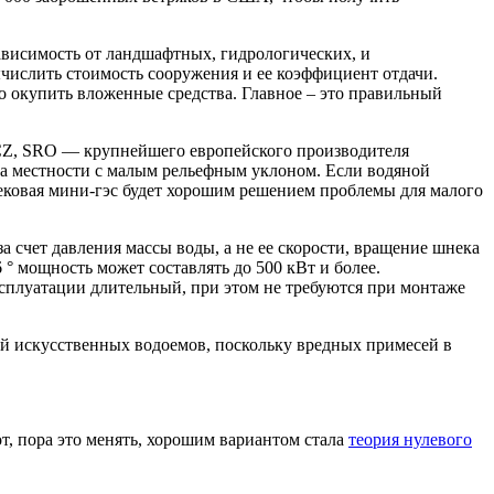
ависимость от ландшафтных, гидрологических, и
числить стоимость сооружения и ее коэффициент отдачи.
о окупить вложенные средства. Главное – это правильный
-CZ, SRO — крупнейшего европейского производителя
на местности с малым рельефным уклоном. Если водяной
нековая мини-гэс будет хорошим решением проблемы для малого
а счет давления массы воды, а не ее скорости, вращение шнека
 ° мощность может составлять до 500 кВт и более.
сплуатации длительный, при этом не требуются при монтаже
ей искусственных водоемов, поскольку вредных примесей в
, пора это менять, хорошим вариантом стала
теория нулевого