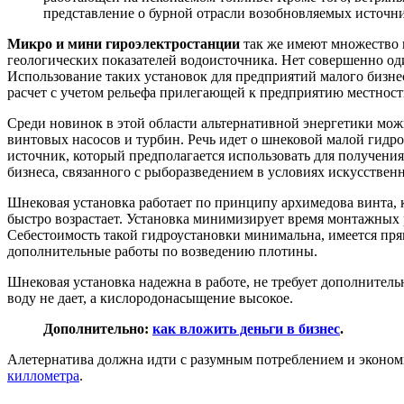
представление о бурной отрасли возобновляемых источни
Микро и мини гироэлектростанции
так же имеют множество в
геологических показателей водоисточника. Нет совершенно о
Использование таких установок для предприятий малого бизнес
расчет с учетом рельефа прилегающей к предприятию местност
Среди новинок в этой области альтернативной энергетики мо
винтовых насосов и турбин. Речь идет о шнековой малой гидр
источник, который предполагается использовать для получения
бизнеса, связанного с рыборазведением в условиях искусствен
Шнековая установка работает по принципу архимедова винта, к
быстро возрастает. Установка минимизирует время монтажных р
Себестоимость такой гидроустановки минимальна, имеется пря
дополнительные работы по возведению плотины.
Шнековая установка надежна в работе, не требует дополнител
воду не дает, а кислородонасыщение высокое.
Дополнительно:
как вложить деньги в бизнес
.
Алетернатива должна идти с разумным потреблением и экономи
киллометра
.