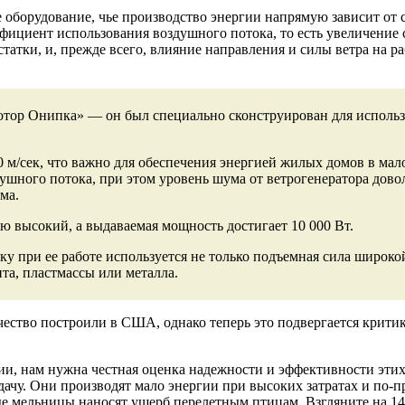
 оборудование, чье производство энергии напрямую зависит от
фициент использования воздушного потока, то есть увеличение 
татки, и, прежде всего, влияние направления и силы ветра на р
отор Онипка» — он был специально сконструирован для использо
 20 м/сек, что важно для обеспечения энергией жилых домов в ма
шного потока, при этом уровень шума от ветрогенератора довол
ма.
ю высокий, а выдаваемая мощность достигает 10 000 Вт.
у при ее работе используется не только подъемная сила широкой 
та, пластмассы или металла.
ество построили в США, однако теперь это подвергается критик
ии, нам нужна честная оценка надежности и эффективности эти
дачу. Они производят мало энергии при высоких затратах и ​​по
ые мельницы наносят ущерб перелетным птицам. Взгляните на 1