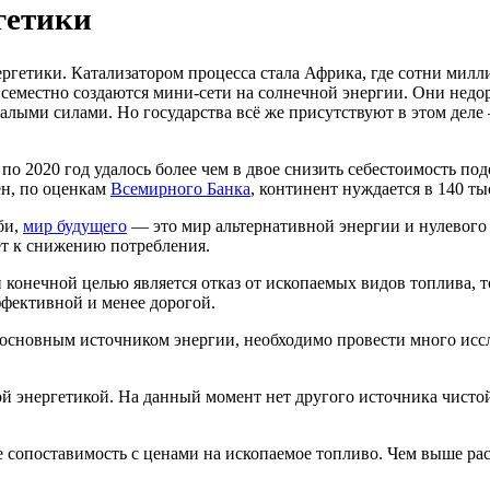
гетики
гетики. Катализатором процесса стала Африка, где сотни милли
семестно создаются мини-сети на солнечной энергии. Они недор
алыми силами. Но государства всё же присутствуют в этом деле 
о 2020 год удалось более чем в двое снизить себестоимость подоб
ен, по оценкам
Всемирного Банка
, континент нуждается в 140 ты
би,
мир будущего
— это мир альтернативной энергии и нулевого у
т к снижению потребления.
 конечной целью является отказ от ископаемых видов топлива, 
ффективной и менее дорогой.
основным источником энергии, необходимо провести много иссл
ой энергетикой. На данный момент нет другого источника чисто
е сопоставимость с ценами на ископаемое топливо. Чем выше ра