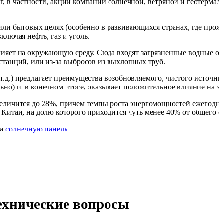
, в частности, акции компаний солнечной, ветряной и геотерма
или бытовых целях (особенно в развивающихся странах, где прож
ключая нефть, газ и уголь.
ияет на окружающую среду. Сюда входят загрязненные водные о
станций, или из-за выбросов из выхлопных труб.
 т.д.) предлагает преимущества возобновляемого, чистого источ
ально) и, в конечном итоге, оказывает положительное влияние н
величится до 28%, причем темпы роста энергомощностей ежегодно
 Китай, на долю которого приходится чуть менее 40% от общег
ма
солнечную панель
.
ехнические вопросы