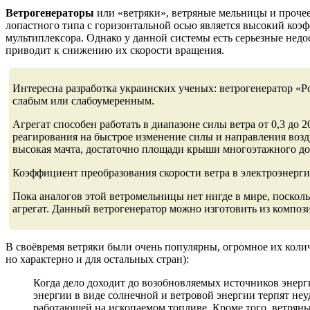
Ветрогенераторы
или «ветряки», ветряные мельницы и прочее
лопастного типа с горизонтальной осью является высокий коэф
мультиплексора. Однако у данной системы есть серьезные недос
приводит к снижению их скорости вращения.
Интересна разработка украинских ученых: ветрогенератор «Р
слабым или слабоумеренным.
Агрегат способен работать в диапазоне силы ветра от 0,3 до
реагирования на быстрое изменение силы и направления возду
высокая мачта, достаточно площади крыши многоэтажного до
Коэффициент преобразования скорости ветра в электроэнерги
Пока аналогов этой ветромельницы нет нигде в мире, поскольк
агрегат. Данный ветрогенератор можно изготовить из компози
В своёвремя ветряки были очень популярны, огромное их колич
но характерно и для остальных стран):
Когда дело доходит до возобновляемых источников энерг
энергии в виде солнечной и ветровой энергии терпят неу
работающей на ископаемом топливе. Кроме того, ветрян