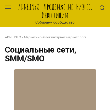
Перейти
ADNE.iNFO - Продвижение, Бизнес,
к
Инвестиции
контенту
Собираем сообщество
ADNE.INFO
»
Маркетинг - блог интернет маркетолога
Социальные сети,
SMM/SMO