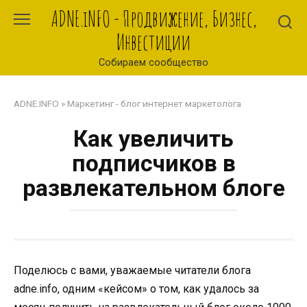
Перейти
ADNE.iNFO - Продвижение, Бизнес,
к
Инвестиции
контенту
Собираем сообщество
ADNE.INFO
»
Маркетинг - блог интернет маркетолога
Как увеличить
подписчиков в
развлекательном блоге
Поделюсь с вами, уважаемые читатели блога
adne.info, одним «кейсом» о том, как удалось за