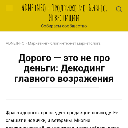
Перейти
ADNE.iNFO - Продвижение, Бизнес,
к
Инвестиции
контенту
Собираем сообщество
ADNE.INFO
»
Маркетинг - блог интернет маркетолога
Дорого — это не про
деньги: Декодинг
главного возражения
Фраза «дорого» преследует продавцов повсюду. Её
слышат и новички, и ветераны. Многие