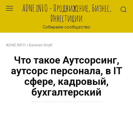
Перейти
ADNE.iNFO - Продвижение, Бизнес,
к
Инвестиции
контенту
Собираем сообщество
ADNE.INFO
»
Бизнес Клуб
Что такое Аутсорсинг,
аутсорс персонала, в IT
сфере, кадровый,
бухгалтерский