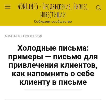
Перейти
ADNE.iNFO - Продвижение, Бизнес,
к
Инвестиции
контенту
Собираем сообщество
ADNE.INFO
»
Бизнес Клуб
Холодные письма:
примеры — письмо для
привлечения клиентов,
как напомнить о себе
клиенту в письме