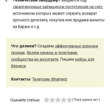
Технический овердрафт
выдаётся под
гарантируемые заёмщиком поступления на счёт
,
источником которых может служить возврат
срочного депозита, покупка или продажа валюты
на бирже и т.д.
Что делаем?
Создаём
эффективные воронки
продаж
.
Ведём каналы в телеграме,
сообщества во вконтакте.
Пишем
кейсы для
бизнеса
.
Контакты:
Телеграм: @namecr
Оцените статью
( Пока оценок нет )