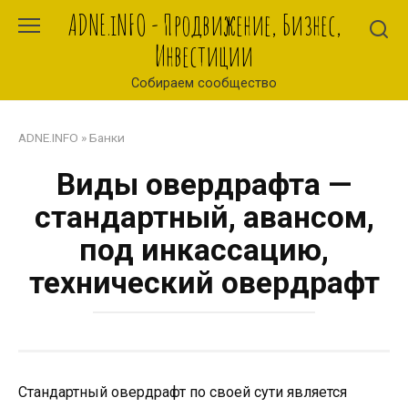
Перейти
ADNE.iNFO - Продвижение, Бизнес,
к
Инвестиции
контенту
Собираем сообщество
ADNE.INFO
»
Банки
Виды овердрафта —
стандартный, авансом,
под инкассацию,
технический овердрафт
Стандартный овердрафт по своей сути является