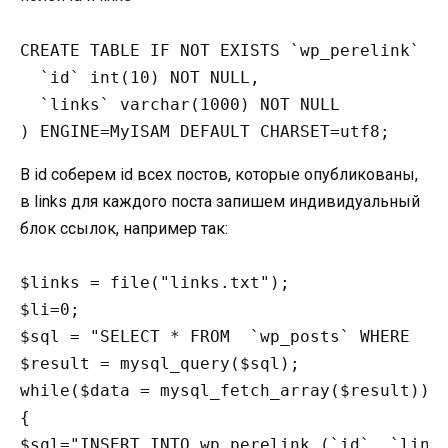
CREATE TABLE IF NOT EXISTS `wp_perelink` (

  `id` int(10) NOT NULL,

  `links` varchar(1000) NOT NULL

) ENGINE=MyISAM DEFAULT CHARSET=utf8;
В id соберем id всех постов, которые опубликованы,
в links для каждого поста запишем индивидуальный
блок ссылок, например так:
$links = file("links.txt");

$li=0;

$sql = "SELECT * FROM  `wp_posts` WHERE  `p
$result = mysql_query($sql);

while($data = mysql_fetch_array($result))

{

$sql="INSERT INTO wp_perelink (`id`, `links