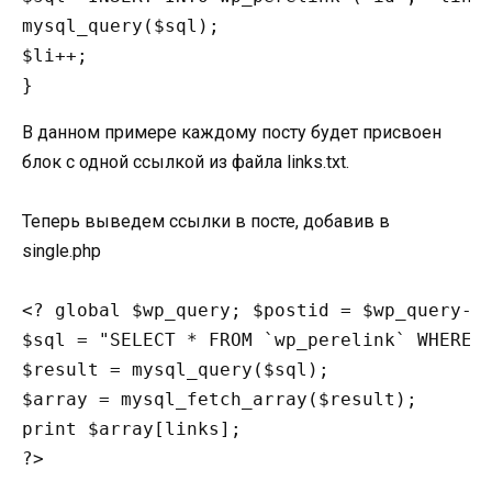
mysql_query($sql);

$li++;

}
В данном примере каждому посту будет присвоен
блок с одной ссылкой из файла links.txt.
Теперь выведем ссылки в посте, добавив в
single.php
<? global $wp_query; $postid = $wp_query->p
$sql = "SELECT * FROM `wp_perelink` WHERE `
$result = mysql_query($sql);

$array = mysql_fetch_array($result);

print $array[links];
