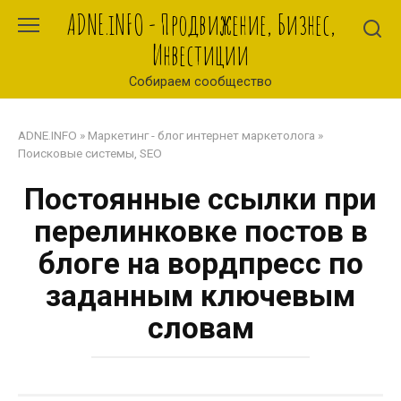
Перейти
ADNE.iNFO - Продвижение, Бизнес,
к
Инвестиции
контенту
Собираем сообщество
ADNE.INFO
»
Маркетинг - блог интернет маркетолога
»
Поисковые системы, SEO
Постоянные ссылки при
перелинковке постов в
блоге на вордпресс по
заданным ключевым
словам