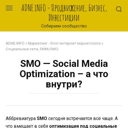
Перейти
ADNE.iNFO - Продвижение, Бизнес,
к
Инвестиции
контенту
Собираем сообщество
ADNE.INFO
»
Маркетинг - блог интернет маркетолога
»
Социальные сети, SMM/SMO
SMO — Social Media
Optimization – а что
внутри?
Аббревиатура
SMO
сегодня встречается всё чаще. А
что вмещает в себя
оптимизация под социальные