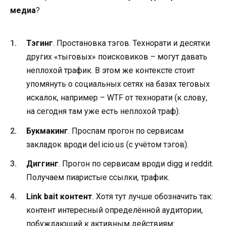
медиа
?
Тэгинг
. Простановка тэгов. Технорати и десятки
других «тыговых» поисковиков – могут давать
неплохой трафик. В этом же контексте стоит
упомянуть о социальных сетях на базах теговых
искалок, например – WTF от технорати (к слову,
на сегодня там уже есть неплохой траф).
Букмакинг
. Проспам прогон по сервисам
закладок вроди del.icio.us (с учётом тэгов).
Диггинг
. Прогон по сервисам вроди digg и reddit.
Получаем пиаристые ссылки, трафик.
Link bait контент
. Хотя тут лучше обозначить так:
контент интересный определённой аудитории,
побуждающий к активным действиям: