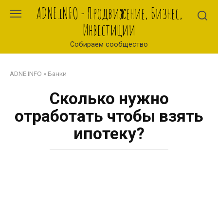
Перейти
ADNE.iNFO - Продвижение, Бизнес,
к
Инвестиции
контенту
Собираем сообщество
ADNE.INFO
»
Банки
Сколько нужно
отработать чтобы взять
ипотеку?