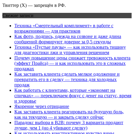
Твиттер (Х) — запрещён в РФ.
Свежие записи
Техника «Смертельный комплимент» в работе с
возражениями — для практиков
Как фото, подпись, одежда на созвоне и даже длина
сообщений формируют доверие за 0,5 секунды
Техника «Пустые паузы» — как использовать тишину
для диагностики лжи и управления решением
Почему повышение цены снижает тревожность клиента
(эффект Прайса) — и как использовать это в сложных
продажах
Как заставить клиента сделать мелкое одолжение и
превратить его в сделку — техника для холодных
продаж
Как работать с клиентами, которые «экономят на
спичках» — переключаем фокус с денег на статус, время
и здоровье
Якорение через отрицание
Как заставить клиента реагировать на будущую боль,
как на текущую — и закрыть сделку сейчас
Парадокс выбора в B2B: почему 3 варианта продают
лучше, чем 1 (но 4 убивают сделку)
Как использовать конструктивное чувство вины