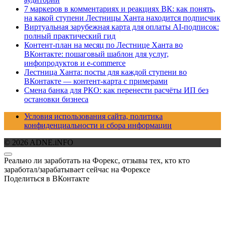
7 маркеров в комментариях и реакциях ВК: как понять,
на какой ступени Лестницы Ханта находится подписчик
Виртуальная зарубежная карта для оплаты AI-подписок:
полный практический гид
Контент-план на месяц по Лестнице Ханта во
ВКонтакте: пошаговый шаблон для услуг,
инфопродуктов и e-commerce
Лестница Ханта: посты для каждой ступени во
ВКонтакте — контент-карта с примерами
Смена банка для РКО: как перенести расчёты ИП без
остановки бизнеса
Условия использования сайта, политика
конфиденциальности и сбора информации
© 2026 ADNE.iNFO
Реально ли заработать на Форекс, отзывы тех, кто кто
заработал/зарабатывает сейчас на Форексе
Поделиться в ВКонтакте