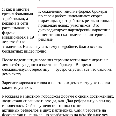
Я как и многие
К сожалению, многие форекс-брокеры
грезил большими
по своей работе напоминают скорее
заработками, а
пирамиды, где заработать реально только
реклама в сети
привлекая новых участников. Это
рассказывала о
дискредитирует партнёрский маркетинг
форекс
и негативно сказывается на интернет-
миллионерах в 19
рекламе.
лет, это было
заманчиво. Начал изучать тему подробнее, благо всяких
бесплатных видео полно.
После недели штудирования терминологии начал играть на
демо-счёте у одного известного брокера. Вопреки
сложившемуся стереотипу — бустро спустил всё что было на
демо счету.
Зарегистрировался снова и на втором демо счету уже пошли
какие-то успехи.
Рассказал на местном городском форуме о своих достижениях,
люди стали спрашивать что да, как. Дал реферальную ссылку
и понеслось. Сейчас у меня почти пол сотни
активных рефералов в двух партнёрках. Сам я работать на
форексе так и не начал, но зарабатываю на нём (больше чем