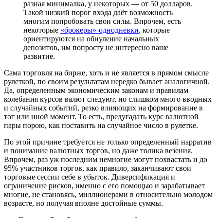
разная минималка, у некоторых — от 50 долларов.
Такой низкий порог входа даёт возможность
многим попробовать свои силы. Впрочем, есть
некоторые
«брокеры»-однодневки
, которые
ориентируются на обнуление начальных
депозитов, им попросту не интересно ваше
развитие.
Сама торговля на бирже, хоть и не является в прямом смысле
рулеткой, по своим результатам нередко бывает аналогичной.
Да, определенным экономическим законам и правилам
колебания курсов валют следуют, но слишком много вводных
и случайных событий, резко влияющих на формирование в
тот или иной момент. То есть, предугадать курс валютной
пары порою, как поставить на случайное число в рулетке.
По этой причине требуется не только определенный нарратив
и понимание валютных торгов, но даже толика везения.
Впрочем, раз уж последним немногие могут похвастать и до
95% участников торгов, как правило, заканчивают свои
торговые сессии себе в убыток. Диверсификация и
ограничение рисков, именно с его помощью и зарабатывает
многие, не становясь, миллионерами в относительно молодом
возрасте, но получая вполне достойные суммы.