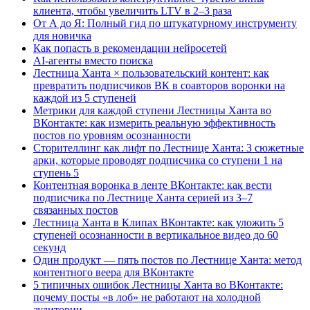
клиента, чтобы увеличить LTV в 2–3 раза
От А до Я: Полный гид по штукатурному инструменту
для новичка
Как попасть в рекомендации нейросетей
AI-агенты вместо поиска
Лестница Ханта × пользовательский контент: как
превратить подписчиков ВК в соавторов воронки на
каждой из 5 ступеней
Метрики для каждой ступени Лестницы Ханта во
ВКонтакте: как измерить реальную эффективность
постов по уровням осознанности
Сторителлинг как лифт по Лестнице Ханта: 3 сюжетные
арки, которые проводят подписчика со ступени 1 на
ступень 5
Контентная воронка в ленте ВКонтакте: как вести
подписчика по Лестнице Ханта серией из 3–7
связанных постов
Лестница Ханта в Клипах ВКонтакте: как уложить 5
ступеней осознанности в вертикальное видео до 60
секунд
Один продукт — пять постов по Лестнице Ханта: метод
контентного веера для ВКонтакте
5 типичных ошибок Лестницы Ханта во ВКонтакте:
почему посты «в лоб» не работают на холодной
аудитории