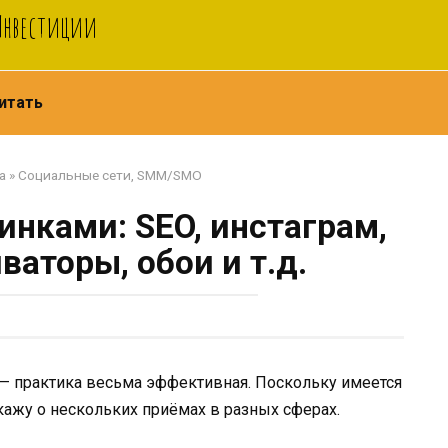
 Инвестиции
итать
а
»
Социальные сети, SMM/SMO
нками: SEO, инстаграм,
аторы, обои и т.д.
— практика весьма эффективная. Поскольку имеется
кажу о нескольких приёмах в разных сферах.