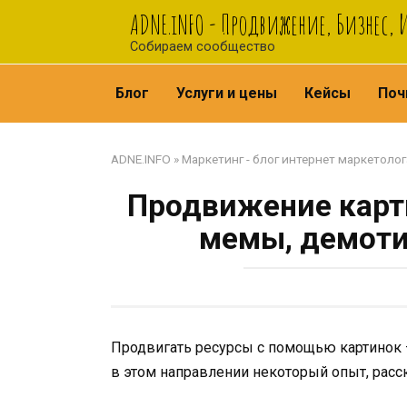
Перейти
ADNE.iNFO - Продвижение, Бизнес,
к
Собираем сообщество
контенту
Блог
Услуги и цены
Кейсы
Поч
ADNE.INFO
»
Маркетинг - блог интернет маркетолог
Продвижение карти
мемы, демотив
Продвигать ресурсы с помощью картинок 
в этом направлении некоторый опыт, расс