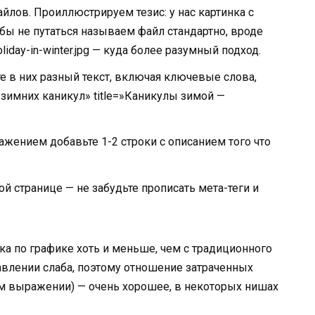
йлов. Проиллюстрируем тезис: у нас картинка с
бы не путаться называем файл стандартно, вроде
liday-in-winter.jpg — куда более разумный подход.
яйте в них разный текст, включая ключевые слова,
 зимних каникул» title=»Каникулы зимой —
ением добавьте 1-2 строки с описанием того что
ой странице — не забудьте прописать мета-теги и
ка по графике хоть и меньше, чем с традиционного
равлении слаба, поэтому отношение затраченных
ом выражении) — очень хорошее, в некоторых нишах