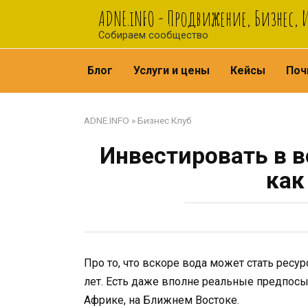
Перейти
ADNE.iNFO - Продвижение, Бизнес,
к
Собираем сообщество
контенту
Блог
Услуги и цены
Кейсы
Поч
ADNE.INFO
»
Бизнес Клуб
Инвестировать в во
как
Про то, что вскоре вода может стать рес
лет. Есть даже вполне реальные предпосы
Африке, на Ближнем Востоке.