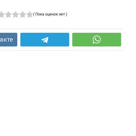
( Пока оценок нет )
акте