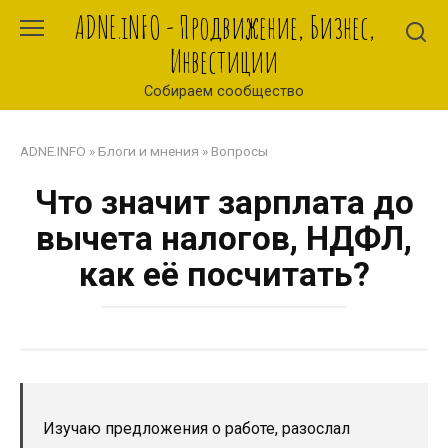
Перейти
ADNE.iNFO - Продвижение, Бизнес,
к
Инвестиции
контенту
Собираем сообщество
ADNE.INFO
»
Блоги и мнения
»
Вопросы
Что значит зарплата до
вычета налогов, НДФЛ,
как её посчитать?
Изучаю предложения о работе, разослал