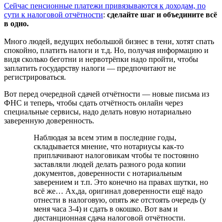
Сейчас пенсионные платежи привязываются к доходам, по
сути к налоговой отчётности
:
сделайте шаг и объедините всё
в одно.
Много людей, ведущих небольшой бизнес в тени, хотят спать
спокойно, платить налоги и т.д. Но, получая информацию и
видя сколько беготни и нервотрёпки надо пройти, чтобы
заплатить государству налоги — предпочитают не
регистрироваться.
Вот перед очередной сдачей отчётности — новые письма из
ФНС и теперь, чтобы сдать отчётность онлайн через
специальные сервисы, надо делать новую нотариально
заверенную доверенность.
Наблюдая за всем этим в последние годы,
складывается мнение, что нотариусы как-то
приплачивают налоговикам чтобы те постоянно
заставляли людей делать разного рода копии
документов, доверенности с нотариальным
заверением и т.п. Это конечно на правах шутки, но
всё же… Ах,да, оригинал доверенности ещё надо
отнести в налоговую, опять же отстоять очередь (у
меня часа 3-4) и сдать в окошко. Вот вам и
дистанционная сдача налоговой отчётности.