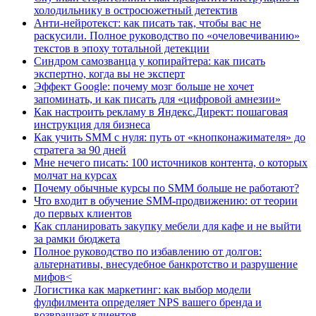
холодильнику в остросюжетный детектив
Анти-нейротекст: как писать так, чтобы вас не
раскусили. Полное руководство по «очеловечиванию»
текстов в эпоху тотальной детекции
Синдром самозванца у копирайтера: как писать
экспертно, когда вы не эксперт
Эффект Google: почему мозг больше не хочет
запоминать, и как писать для «цифровой амнезии»
Как настроить рекламу в Яндекс.Директ: пошаговая
инструкция для бизнеса
Как учить SMM с нуля: путь от «кнопконажимателя» до
стратега за 90 дней
Мне нечего писать: 100 источников контента, о которых
молчат на курсах
Почему обычные курсы по SMM больше не работают?
Что входит в обучение SMM-продвижению: от теории
до первых клиентов
Как спланировать закупку мебели для кафе и не выйти
за рамки бюджета
Полное руководство по избавлению от долгов:
альтернативы, внесудебное банкротство и разрушение
мифов<
Логистика как маркетинг: как выбор модели
фулфилмента определяет NPS вашего бренда и
возвращает клиентов