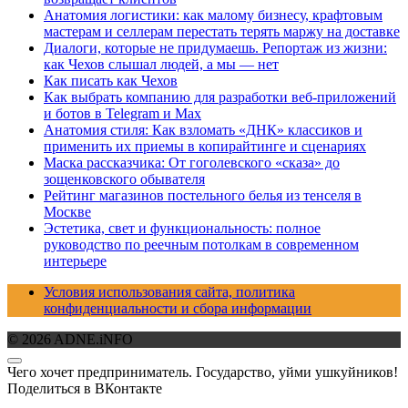
Анатомия логистики: как малому бизнесу, крафтовым
мастерам и селлерам перестать терять маржу на доставке
Диалоги, которые не придумаешь. Репортаж из жизни:
как Чехов слышал людей, а мы — нет
Как писать как Чехов
Как выбрать компанию для разработки веб-приложений
и ботов в Telegram и Max
Анатомия стиля: Как взломать «ДНК» классиков и
применить их приемы в копирайтинге и сценариях
Маска рассказчика: От гоголевского «сказа» до
зощенковского обывателя
Рейтинг магазинов постельного белья из тенселя в
Москве
Эстетика, свет и функциональность: полное
руководство по реечным потолкам в современном
интерьере
Условия использования сайта, политика
конфиденциальности и сбора информации
© 2026 ADNE.iNFO
Чего хочет предприниматель. Государство, уйми ушкуйников!
Поделиться в ВКонтакте