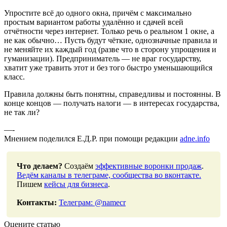
Упростите всё до одного окна, причём с максимально
простым вариантом работы удалённо и сдачей всей
отчётности через интернет. Только речь о реальном 1 окне, а
не как обычно… Пусть будут чёткие, однозначные правила и
не меняйте их каждый год (разве что в сторону упрощения и
гуманизации). Предприниматель — не враг государству,
хватит уже травить этот и без того быстро уменьшающийся
класс.
Правила должны быть понятны, справедливы и постоянны. В
конце концов — получать налоги — в интересах государства,
не так ли?
—-
Мнением поделился Е.Д.Р. при помощи редакции
adne.info
Что делаем?
Создаём
эффективные воронки продаж
.
Ведём каналы в телеграме, сообщества во вконтакте.
Пишем
кейсы для бизнеса
.
Контакты:
Телеграм: @namecr
Оцените статью