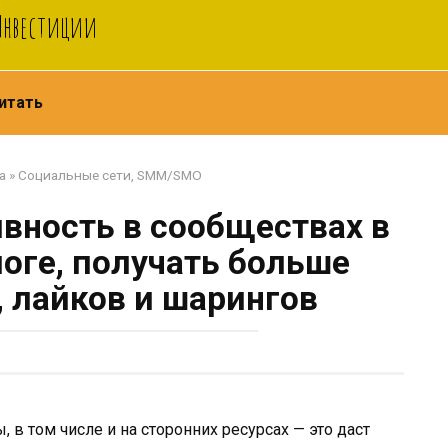
 Инвестиции
итать
а
»
Социальные сети, SMM/SMO
ивность в сообществах в
логе, получать больше
 лайков и шарингов
 в том числе и на сторонних ресурсах — это даст