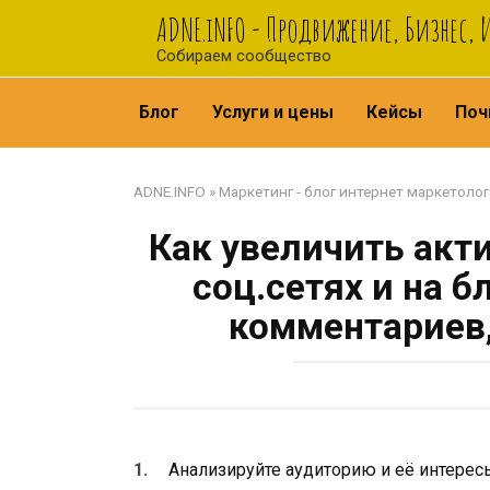
Перейти
ADNE.iNFO - Продвижение, Бизнес,
к
Собираем сообщество
контенту
Блог
Услуги и цены
Кейсы
Поч
ADNE.INFO
»
Маркетинг - блог интернет маркетолог
Как увеличить акт
соц.сетях и на б
комментариев,
Анализируйте аудиторию и её интересы,