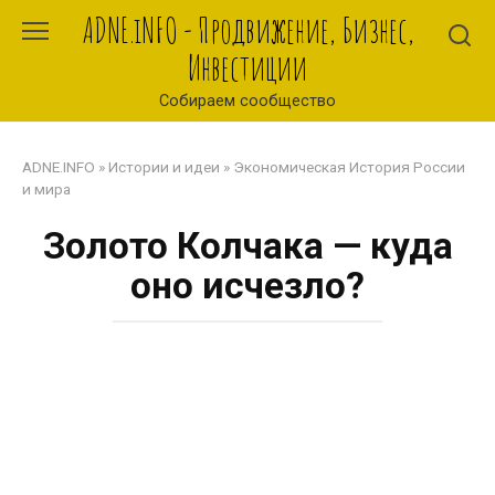
Перейти
ADNE.iNFO - Продвижение, Бизнес,
к
Инвестиции
контенту
Собираем сообщество
ADNE.INFO
»
Истории и идеи
»
Экономическая История России
и мира
Золото Колчака — куда
оно исчезло?