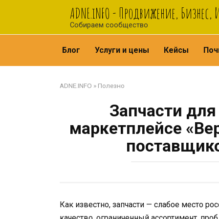
Перейти
ADNE.iNFO - Продвижение, Бизнес,
к
Собираем сообщество
контенту
Блог
Услуги и цены
Кейсы
Поч
ADNE.INFO
»
Полезно
Запчасти для
маркетплейсе «Вер
поставщико
Как известно, запчасти — слабое место ро
качество, ограниченный ассортимент, про