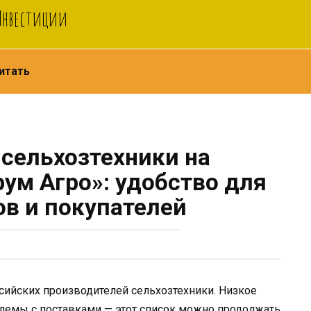
 Инвестиции
итать
 сельхозтехники на
ум Агро»: удобство для
в и покупателей
ссийских производителей сельхозтехники. Низкое
блемы с поставками — этот список можно продолжать