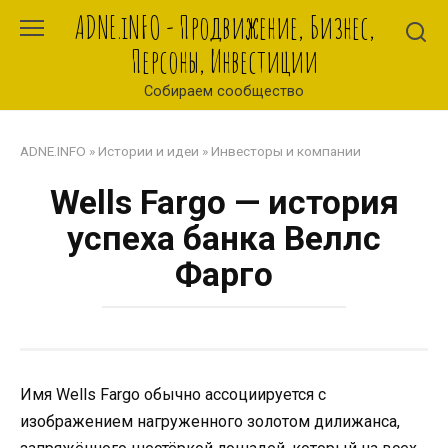
Перейти
ADNE.iNFO - Продвижение, Бизнес,
к
Персоны, Инвестиции
контенту
Собираем сообщество
ADNE.INFO
»
Истории и идеи
»
Инвесторы и компании
Wells Fargo — история
успеха банка Веллс
Фарго
Имя Wells Fargo обычно ассоциируется с
изображением нагруженного золотом дилижанса,