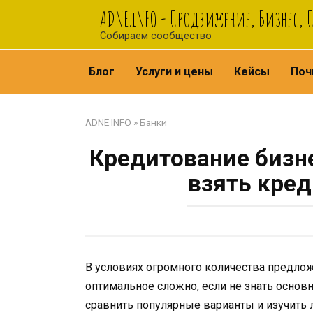
Перейти
ADNE.iNFO - Продвижение, Бизнес, 
к
Собираем сообщество
контенту
Блог
Услуги и цены
Кейсы
Поч
ADNE.INFO
»
Банки
Кредитование бизне
взять кред
В условиях огромного количества предло
оптимальное сложно, если не знать основ
сравнить популярные варианты и изучить 