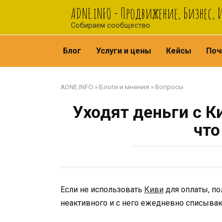
Перейти
ADNE.iNFO - Продвижение, Бизнес,
к
Собираем сообщество
контенту
Блог
Услуги и цены
Кейсы
Поч
ADNE.INFO
»
Блоги и мнения
»
Вопросы
Уходят деньги с К
что
Если не использовать
Киви
для оплаты, по
неактивного и с него ежедневно списывают