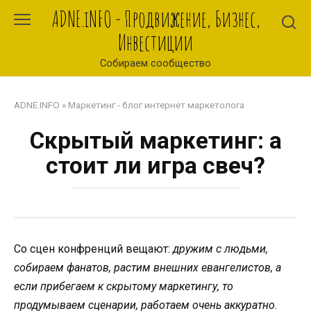
Перейти
ADNE.iNFO - Продвижение, Бизнес,
к
Инвестиции
контенту
Собираем сообщество
ADNE.INFO
»
Маркетинг - блог интернет маркетолога
Скрытый маркетинг: а
стоит ли игра свеч?
Со сцен конфренций вещают:
дружим с людьми,
собираем фанатов, растим внешних евангелистов, а
если прибегаем к скрытому маркетингу, то
продумываем сценарии, работаем очень аккуратно.