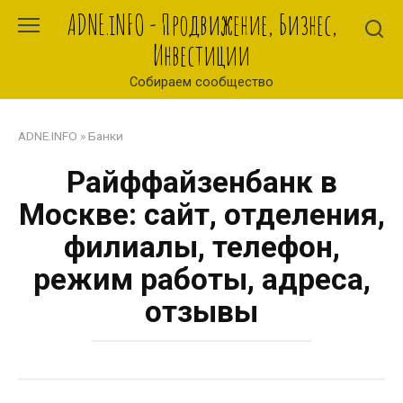
Перейти
ADNE.iNFO - Продвижение, Бизнес,
к
Инвестиции
контенту
Собираем сообщество
ADNE.INFO
»
Банки
Райффайзенбанк в
Москве: сайт, отделения,
филиалы, телефон,
режим работы, адреса,
отзывы