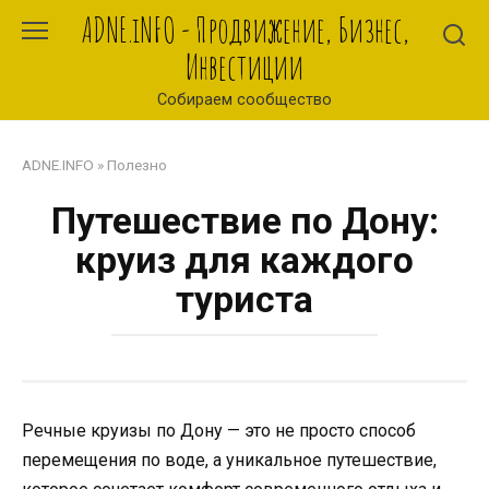
Перейти
ADNE.iNFO - Продвижение, Бизнес,
к
Инвестиции
контенту
Собираем сообщество
ADNE.INFO
»
Полезно
Путешествие по Дону:
круиз для каждого
туриста
Речные круизы по Дону — это не просто способ
перемещения по воде, а уникальное путешествие,