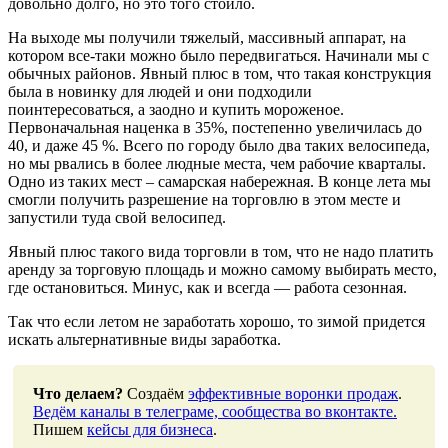
довольно долго, но это того стоило.
На выходе мы получили тяжелый, массивный аппарат, на
котором все-таки можно было передвигаться. Начинали мы с
обычных районов. Явный плюс в том, что такая конструкция
была в новинку для людей и они подходили
поинтересоваться, а заодно и купить мороженое.
Первоначальная наценка в 35%, постепенно увеличилась до
40, и даже 45 %. Всего по городу было два таких велосипеда,
но мы рвались в более людные места, чем рабочие кварталы.
Одно из таких мест – самарская набережная. В конце лета мы
смогли получить разрешение на торговлю в этом месте и
запустили туда свой велосипед.
Явный плюс такого вида торговли в том, что не надо платить
аренду за торговую площадь и можно самому выбирать место,
где остановиться. Минус, как и всегда — работа сезонная.
Так что если летом не заработать хорошо, то зимой придется
искать альтернативные виды заработка.
Что делаем?
Создаём
эффективные воронки продаж
.
Ведём каналы в телеграме, сообщества во вконтакте.
Пишем
кейсы для бизнеса
.