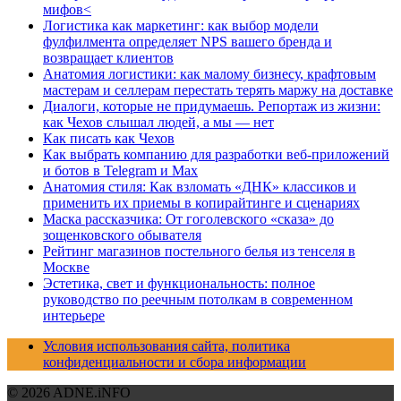
мифов<
Логистика как маркетинг: как выбор модели
фулфилмента определяет NPS вашего бренда и
возвращает клиентов
Анатомия логистики: как малому бизнесу, крафтовым
мастерам и селлерам перестать терять маржу на доставке
Диалоги, которые не придумаешь. Репортаж из жизни:
как Чехов слышал людей, а мы — нет
Как писать как Чехов
Как выбрать компанию для разработки веб-приложений
и ботов в Telegram и Max
Анатомия стиля: Как взломать «ДНК» классиков и
применить их приемы в копирайтинге и сценариях
Маска рассказчика: От гоголевского «сказа» до
зощенковского обывателя
Рейтинг магазинов постельного белья из тенселя в
Москве
Эстетика, свет и функциональность: полное
руководство по реечным потолкам в современном
интерьере
Условия использования сайта, политика
конфиденциальности и сбора информации
© 2026 ADNE.iNFO