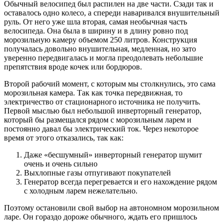
Обычный велосипед был распилен на две части. Сзади так и
оставалось одно колесо, а спереди наваривался внушительный
руль. От него уже шла вторая, самая необычная часть
велосипеда. Она была в ширину и в длину ровно под
морозильную камеру объемом 250 литров. Конструкция
получалась довольно внушительная, медленная, но зато
уверенно передвигалась и могла преодолевать небольшие
препятствия вроде кочек или бордюров.
Второй рабочий момент, с которым мы столкнулись, это сама
морозильная камера. Так как точка передвижная, то
электричество от стационарного источника не получить.
Первой мыслью был небольшой инверторный генератор,
который бы размещался рядом с морозильным ларем и
постоянно давал бы электрический ток. Через некоторое
время от этого отказались, так как:
Даже «бесшумный» инверторный генератор шумит
очень и очень сильно
Выхлопные газы отпугивают покупателей
Генератор всегда перегревается и его нахождение рядом
с холодным ларем нежелательно.
Поэтому остановили свой выбор на автономном морозильном
ларе. Он гораздо дороже обычного, ждать его пришлось