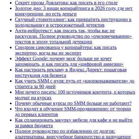
Секрет прозы Довлатова: как писать в его стиле
Золотое дно: 3 ниши копирайтинга в 2026 году, где нет
конкуренции, но есть деньги
Скучный сторителлинг: как превратить инструкцию к
холодильнику в остросюжетный детектив
Анти-нейротекст: как писать так, чтобы вас не
раскусили. Полное руководство по «очеловечиванию»
текстов в эпоху тотальной детекции
Синдром самозванца у копирайтера: как писать
экспертно, когда вы не эксперт
Эффект Google: почему мозг больше не хочет
запоминать, и как писать для «цифровой амнезии»
Как настроить рекламу в Яндекс.Директ: пошаговая
инструкция для бизнеса
Как учить SMM с нуля: путь от «кнопконажимателя» до
стратега за 90 дней
Мне нечего писать: 100 источников контента, о которых
молчат на курсах
Почему обычные курсы по SMM больше не работают?
Что входит в обучение SMM-продвижению: от теории
до первых клиентов
Как спланировать закупку мебели для кафе и не выйти
за рамки бюджета
Полное руководство по избавлению от долгов:
альтернативы, внесудебное банкротство и разрушение