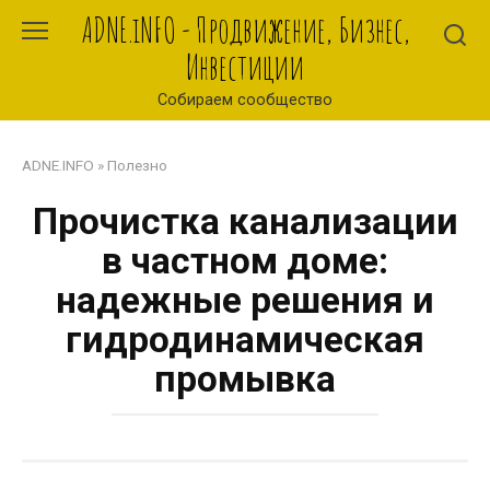
Перейти
ADNE.iNFO - Продвижение, Бизнес,
к
Инвестиции
контенту
Собираем сообщество
ADNE.INFO
»
Полезно
Прочистка канализации
в частном доме:
надежные решения и
гидродинамическая
промывка