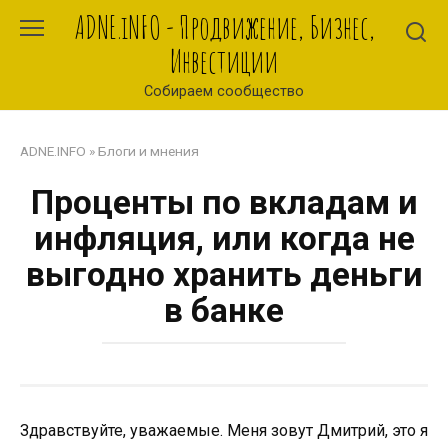
Перейти
ADNE.iNFO - Продвижение, Бизнес,
к
Инвестиции
контенту
Собираем сообщество
ADNE.INFO
»
Блоги и мнения
Проценты по вкладам и
инфляция, или когда не
выгодно хранить деньги
в банке
Здравствуйте, уважаемые. Меня зовут Дмитрий, это я